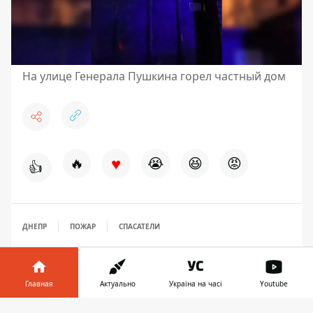
На улице Генерала Пушкина горел частный дом
♥
🔥
😭
😆
😡
👍
ДНЕПР
ПОЖАР
СПАСАТЕЛИ
Главная
Актуально
Україна на часі
Youtube
Информатор в