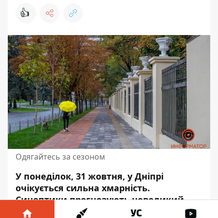
👍
Одягайтесь за сезоном
У понеділок, 31 жовтня, у Дніпрі
очікується сильна хмарність.
Синоптики прогнозують невеликий
дощ.
Атмосферний тиск
складатиме