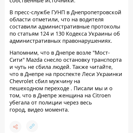
собственные источники.
В пресс-службе ГУНП в Днепропетровской
области отметили, что на водителя
составили административные протоколы
по статьям 124 и 130 Кодекса Украины об
административных правонарушениях.
Напомним, что
в
Днепре
возле
"Мост
-
Сити
"
Mazda
снесло
остановку
транспорта
и
чуть
не
сбила
людей
. Также читайте,
что
в
Днепре
на
проспекте
Леси
Украинки
Chevrolet
сбил
мужчину
на
пешеходном
переходе
. Писали мы и о
том, что в Днепре женщина на Citroen
убегала от полиции через весь
город,
видео
момента
.