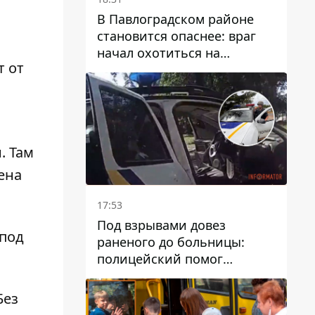
В Павлоградском районе
становится опаснее: враг
начал охотиться на
т от
гражданский и военный
транспорт
. Там
ена
17:53
Под взрывами довез
 под
раненого до больницы:
полицейский помог
пострадавшему после атаки
на Каменский район
 Без