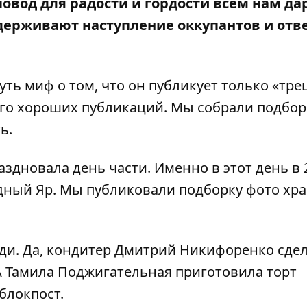
повод для радости и гордости всем нам да
держивают наступление оккупантов и отв
ть миф о том, что он публикует только «тр
го хороших публикаций. Мы собрали подбор
ь.
раздновала день части. Именно в этот день в 
одный Яр. Мы
публиковали
подборку фото хр
юди. Да, кондитер Дмитрий Никифоренко
сде
 А Тамила Поджигательная
приготовила торт
блокпост.