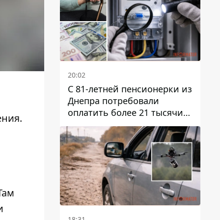
20:02
С 81-летней пенсионерки из
Днепра потребовали
оплатить более 21 тысячи
ения.
гривен за "вмешательство в
работу счетчика"
Там
и
18:31