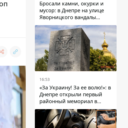
топ
Бросали камни, окурки и
мусор: в Днепре на улице
Яворницкого вандалы
повредили питьевые
фонтаны
16:53
«За Украину! За ее волю!»: в
Днепре открыли первый
районный мемориал в
честь погибших
Защитников