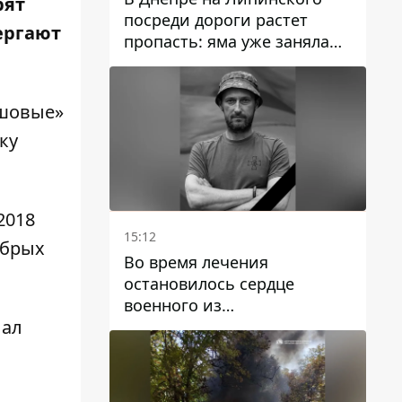
рят
посреди дороги растет
ергают
пропасть: яма уже заняла
полосу движения
ешовые»
ку
2018
15:12
абрых
Во время лечения
остановилось сердце
военного из
лал
Днепропетровской области
Ростислава Лупашко