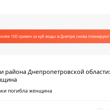
Более 100 гривен за куб воды: в Днепре снова планирую
ри района Днепропетровской области:
енщина
таки погибла женщина