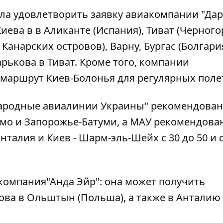
а удовлетворить заявку авиакомпании "Дар
ева в в Аликанте (Испания), Тиват (Черного
Канарских островов), Варну, Бургас (Болгари
арькова в Тиват. Кроме того, компании
маршрут Киев-Болонья для регулярных поле
народные авиалинии Украины" рекомендован
амо и Запорожье-Батуми, а МАУ рекомендова
талия и Киев - Шарм-эль-Шейх с 30 до 50 и с
омпания"Анда Эйр": она может получить
ова в Ольштын (Польша), а также в Анталию