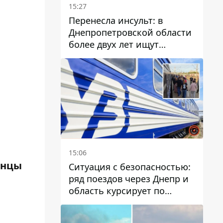
15:27
Перенесла инсульт: в
Днепропетровской области
более двух лет ищут
пропавшую женщину
15:06
инцы
Ситуация с безопасностью:
ряд поездов через Днепр и
область курсирует по
измененному маршруту, а
часть пути заменили