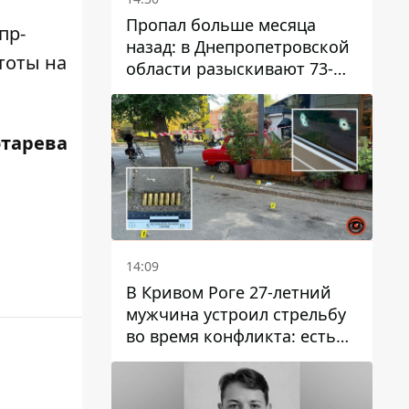
Пропал больше месяца
пр-
назад: в Днепропетровской
тоты на
области разыскивают 73-
летнего мужчину
отарева
14:09
В Кривом Роге 27-летний
мужчина устроил стрельбу
во время конфликта: есть
раненый