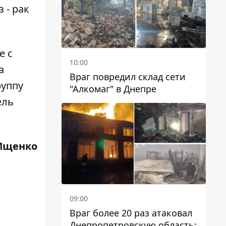
 - рак
е с
10:00
а
Враг повредил склад сети
руппу
"Алкомаг" в Днепре
ель
Ищенко
09:00
Враг более 20 раз атаковал
Днепропетровскую область: