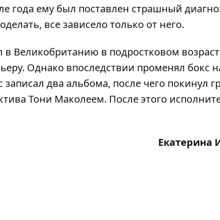
ле года ему был поставлен страшный диагноз
оделать, все зависело только от него.
л в Великобританию в подростковом возраст
ьеру. Однако впоследствии променял бокс н
с записал два альбома, после чего покинул г
ктива Тони Маколеем. После этого исполнит
Екатерина 