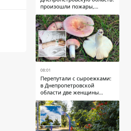
произошли пожары,
повреждены дома,
инфраструктура и авто
08:01
Перепутали с сыроежками:
в Днепропетровской
области две женщины
отравились грибами