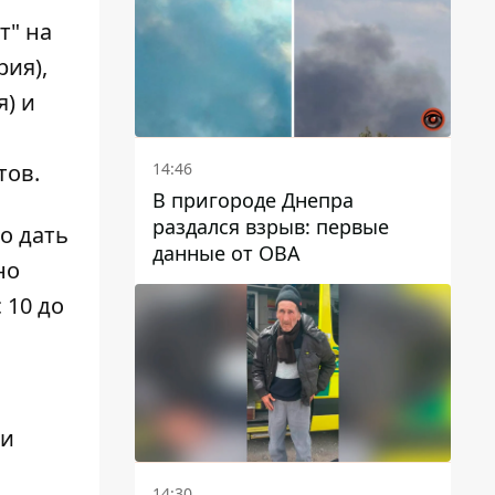
автобусами и электричками
т" на
рия),
я) и
14:46
тов.
В пригороде Днепра
раздался взрыв: первые
о дать
данные от ОВА
но
 10 до
 и
14:30