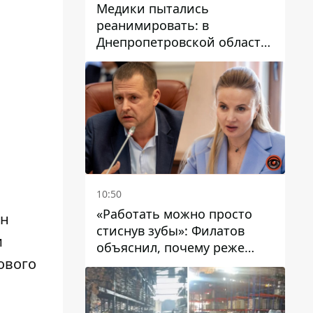
Медики пытались
реанимировать: в
Днепропетровской области
двухлетний мальчик утонул
в бассейне
10:50
«Работать можно просто
он
стиснув зубы»: Филатов
и
объяснил, почему реже
ового
пишет в соцсетях и
раскритиковал медийность
чиновников