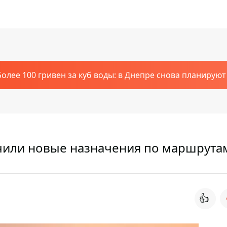
Более 100 гривен за куб воды: в Днепре снова планирую
чили новые назначения по маршрута
👍