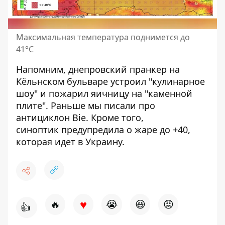
Максимальная температура поднимется до
41°С
Напомним, днепровский пранкер на
Кёльнском бульваре устроил
"кулинарное
шоу" и пожарил яичницу на "каменной
плите"
. Раньше мы писали про
антициклон Bie
. Кроме того,
синоптик
предупредила о жаре до +40
,
которая идет в Украину.
♥
🔥
😭
😆
😡
👍