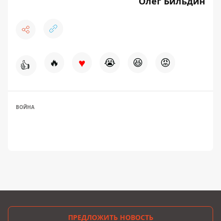
Олег Бильдин
♥
🔥
😭
😆
😡
👍
ВОЙНА
ПРЕДЛОЖИТЬ НОВОСТЬ