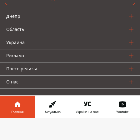
Днепр
Область
Украина
Реклама
Пресс-релизы
О нас
Главная
Актуально
Україна на часі
Youtube
Информатор в
Информатор проекты
Скачать
телефоне
👉
Информатор
Информатор
Информатор