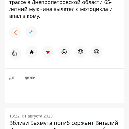
трассе в Днепропетровской области 65-
летний мужчина
вылетел с мотоцикла и
впал в кому
.
♥
🔥
😭
😆
😡
👍
ДТП
ДНЕПР
13:22, 01 августа 2023
Вблизи Бахмута погиб сержант Виталий