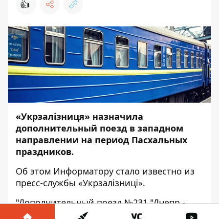
👍
«Укрзалізниця» назначила
дополнительный поезд в западном
направлении на период Пасхальных
праздников.
Об этом
Информатору
стало известно из
пресс-службы «Укрзалізниці».
"Дополнительный поезд №231 "Днепр -
Ивано-Франковск" отправится из Днепра