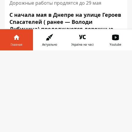
Дорожные работы продлятся до 29 мая
С начала мая в Днепре на улице Героев
Спасателей (
ранее — Володи
Дубинина)
продолжаются дорожные
работы
. Коммунальщики приступили к
аварийному ремонту сети ливневой
Главная
Актуально
Україна на часі
Youtube
канализации. Вместе с тем,
Информатор в
ремонтируют и асфальт.
Скачать
телефоне
👉
Об этом сообщает Информатор с места
события.
Play