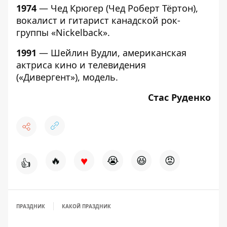
1974
— Чед Крюгер (Чед Роберт Тёртон),
вокалист и гитарист канадской рок-
группы «Nickelback».
1991
— Шейлин Вудли, американская
актриса кино и телевидения
(«Дивергент»), модель.
Стас Руденко
♥
🔥
😭
😆
😡
👍
ПРАЗДНИК
КАКОЙ ПРАЗДНИК