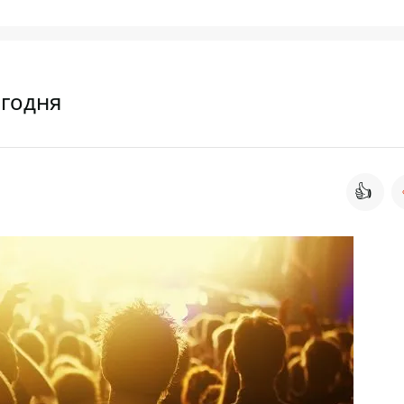
егодня
👍