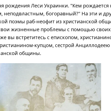
ня рождения Леси Украинки. "Кем рождается 
, неподвластным, богоравный?" На эти и др
кой поэмы раб-неофит из христианской общ
свои жизненные проблемы с помощью своих
кже вы встретитесь с епископом, христианин
христианином-купцом, сестрой Анциллодеею
ианской общины.