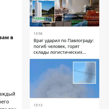
13:58
вам в
Враг ударил по Павлограду:
погиб человек, горят
склады логистических
компаний и магазина
Каждый
оего
13:13