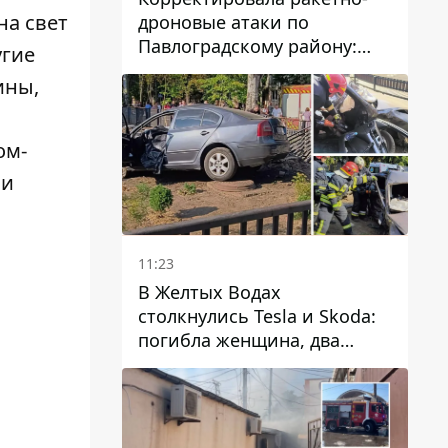
на свет
дроновые атаки по
Павлоградскому району:
угие
задержали вражескую
ины,
агентку
ом-
 и
11:23
В Желтых Водах
столкнулись Tesla и Skoda:
погибла женщина, два
человека пострадали