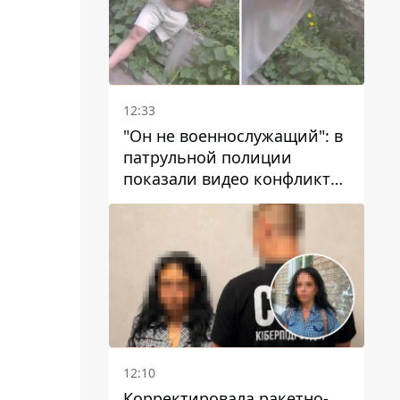
12:33
"Он не военнослужащий": в
патрульной полиции
показали видео конфликта
с мужчиной без ноги на
проспекте Поля в Днепре
12:10
Корректировала ракетно-