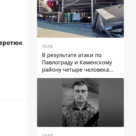
еротюк
15:55
В результате атаки по
Павлограду и Каменскому
району четыре человека
погибли, семеро получили
ранения
14:57