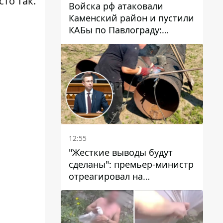
то так.
Войска рф атаковали
Каменский район и пустили
КАБы по Павлограду:
пострадал мужчина, в небо
поднимается столб дыма
12:55
"Жесткие выводы будут
сделаны": премьер-министр
отреагировал на
несколькодневное
отсутствие воды в Марганце