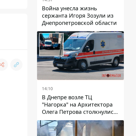
Война унесла жизнь
сержанта Игоря Зозули из
Днепропетровской области
14:10
В Днепре возле ТЦ
"Нагорка" на Архитектора
Олега Петрова столкнулись
"скорая" и Toyota: трамваи
№5 задерживаются