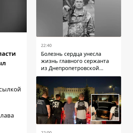
22:40
ласти
Болезнь сердца унесла
жизнь главного сержанта
ыл
из Днепропетровской
области Юрия Свистуна
ссылкой
Слава
22:00