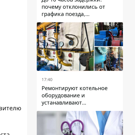
почему отклонились от
графика поезда,
курсирующие через Днепр
и область
17:40
Ремонтируют котельное
оборудование и
устанавливают
авителю
генераторные установки:
как в Днепре готовятся к
отопительному сезону
иста