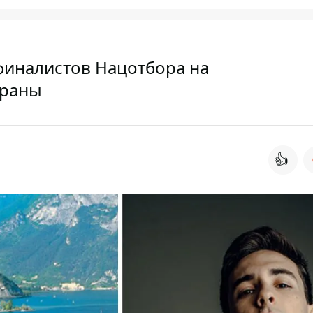
финалистов Нацотбора на
траны
👍