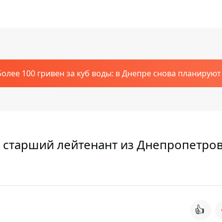
Более 100 гривен за куб воды: в Днепре снова планирую
й старший лейтенант из Днепропетро
👍