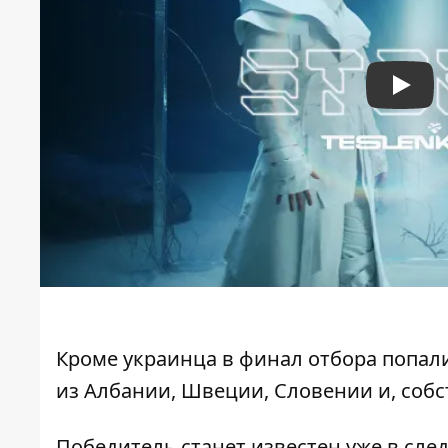
Play
Кроме украинца в финал отбора попали
из Албании, Швеции, Словении и, собс
Победитель станет известен уже в сле