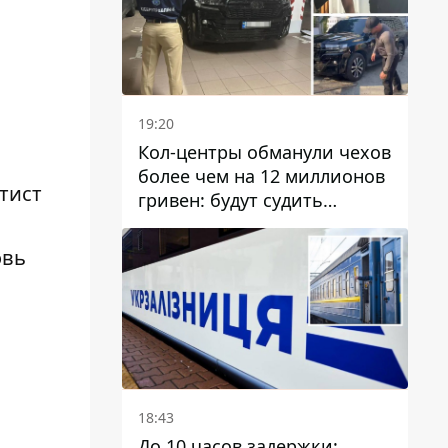
19:20
Кол-центры обманули чехов
более чем на 12 миллионов
тист
гривен: будут судить
днепрянина,
организовавшего
овь
транснациональную
преступную организацию
18:43
До 10 часов задержки: