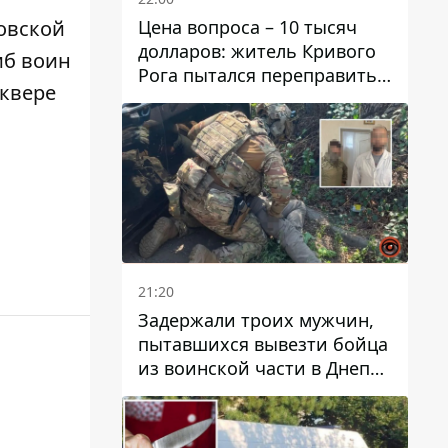
Цена вопроса – 10 тысяч
овской
долларов: житель Кривого
иб воин
Рога пытался переправить
сквере
мужчину в Словакию
21:20
Задержали троих мужчин,
пытавшихся вывезти бойца
из воинской части в Днепр
за 7 тысяч долларов: среди
них был врач