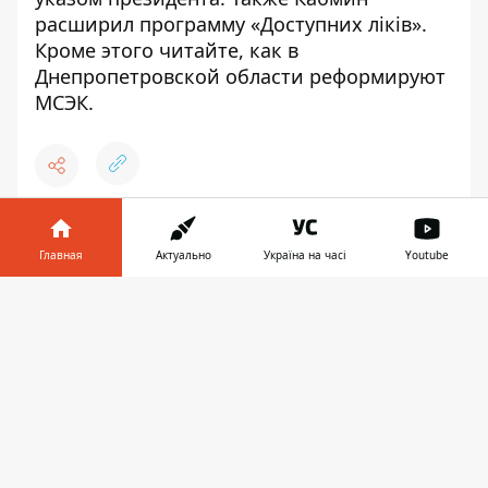
расширил программу «Доступних ліків»
.
Кроме этого читайте,
как в
Днепропетровской области реформируют
МСЭК
.
♥
🔥
😭
😆
😡
👍
Главная
Актуально
Україна на часі
Youtube
Информатор в
Скачать
телефоне
👉
МЕДИЦИНА
ЦЕНЫ