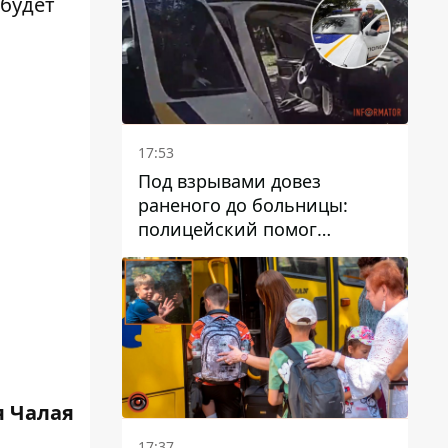
 будет
17:53
Под взрывами довез
раненого до больницы:
полицейский помог
пострадавшему после атаки
на Каменский район
 Чалая
17:37