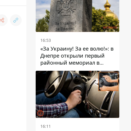
16:53
«За Украину! За ее волю!»: в
Днепре открыли первый
районный мемориал в
честь погибших
Защитников
16:11