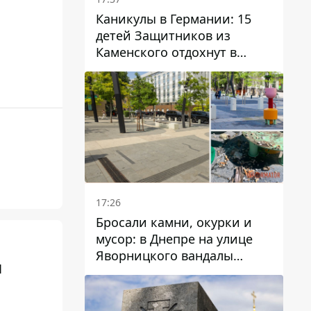
Каникулы в Германии: 15
детей Защитников из
Каменского отдохнут в
Вуппертале
17:26
Бросали камни, окурки и
мусор: в Днепре на улице
Яворницкого вандалы
и
повредили питьевые
фонтаны