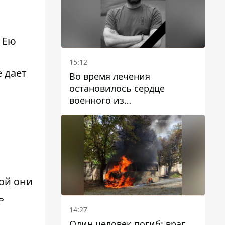
 Ею
15:12
 дает
Во время лечения
остановилось сердце
военного из
Днепропетровской области
Ростислава Лупашко
ой они
ь
14:27
Один человек погиб: враг