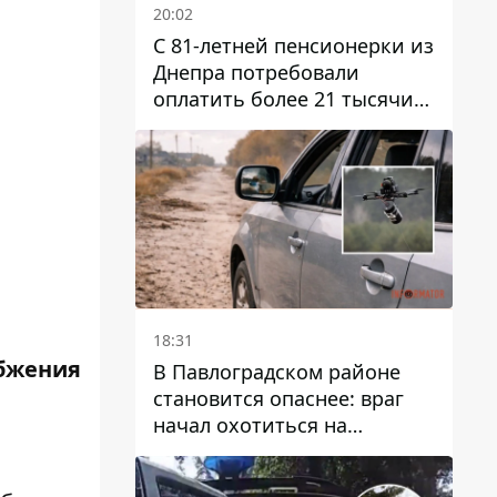
20:02
С 81-летней пенсионерки из
Днепра потребовали
оплатить более 21 тысячи
гривен за "вмешательство в
работу счетчика"
18:31
абжения
В Павлоградском районе
становится опаснее: враг
начал охотиться на
гражданский и военный
транспорт