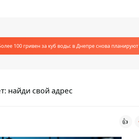
Более 100 гривен за куб воды: в Днепре снова планирую
т: найди свой адрес
👍