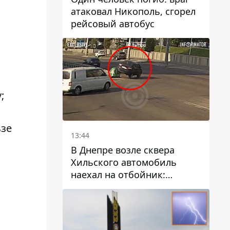
атаковал Никополь, сгорел
рейсовый автобус
;
и
ьзе
13:44
В Днепре возле сквера
Хильского автомобиль
наехал на отбойник:
момент происшествия