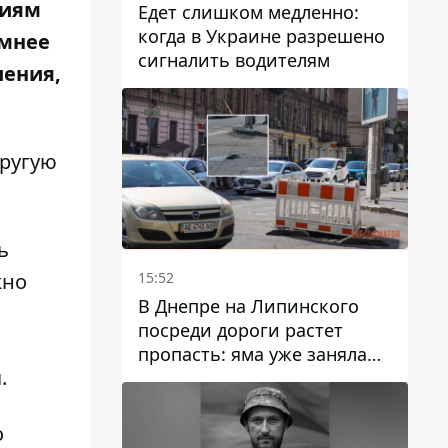
циям
Едет слишком медленно:
когда в Украине разрешено
умнее
сигналить водителям
шения,
другую
ь
жно
15:52
В Днепре на Липинского
посреди дороги растет
пропасть: яма уже заняла
.
полосу движения
о