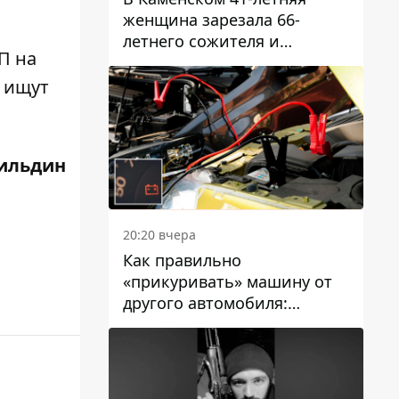
женщина зарезала 66-
летнего сожителя и
П на
пыталась обмануть
полицейских
е
ищут
ильдин
20:20 вчера
Как правильно
«прикуривать» машину от
другого автомобиля:
инструкция для водителей