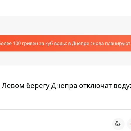
Более 100 гривен за куб воды: в Днепре снова планирую
а Левом берегу Днепра отключат воду
👍