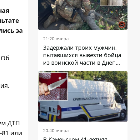
ная
льтате
лись за
21:20 вчера
Задержали троих мужчин,
пытавшихся вывезти бойца
 Об
из воинской части в Днепр
за 7 тысяч долларов: среди
них был врач
ия.
ем ДТП
20:40 вчера
-81 или
В Каменском 41-летняя