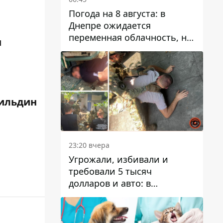
Погода на 8 августа: в
Днепре ожидается
переменная облачность, но
ы
может пойти дождь
ильдин
23:20 вчера
Угрожали, избивали и
требовали 5 тысяч
долларов и авто: в
Павлограде задержали двух
мужчин