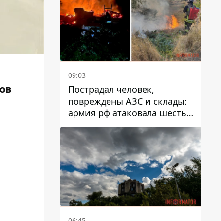
09:03
тов
Пострадал человек,
повреждены АЗС и склады:
армия рф атаковала шесть
районов Днепропетровской
области
06:45