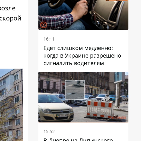
возле
 скорой
16:11
Едет слишком медленно:
когда в Украине разрешено
сигналить водителям
15:52
В Днепре на Липинского