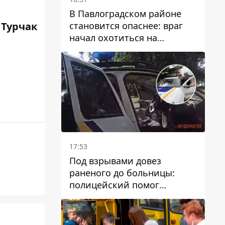
В Павлоградском районе
становится опаснее: враг
 Турчак
начал охотиться на
гражданский и военный
транспорт
17:53
Под взрывами довез
раненого до больницы:
полицейский помог
пострадавшему после атаки
на Каменский район