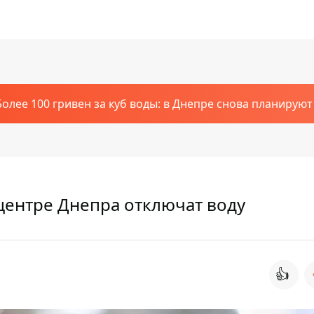
Более 100 гривен за куб воды: в Днепре снова планирую
 центре Днепра отключат воду
👍