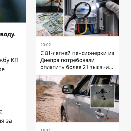
воду.
20:02
С 81-летней пенсионерки из
ужбу КП
Днепра потребовали
оплатить более 21 тысячи
ое
гривен за "вмешательство в
работу счетчика"
с
я за
18:31