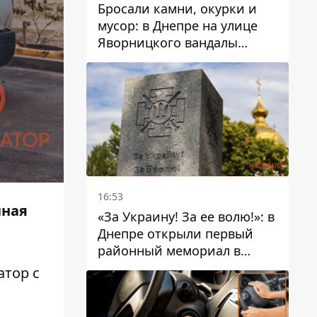
Бросали камни, окурки и
мусор: в Днепре на улице
Яворницкого вандалы
повредили питьевые
фонтаны
16:53
чная
«За Украину! За ее волю!»: в
Днепре открыли первый
районный мемориал в
честь погибших
атор
с
Защитников