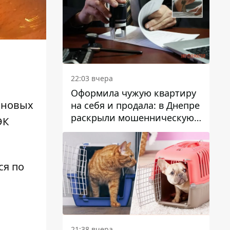
22:03 вчера
Оформила чужую квартиру
 новых
на себя и продала: в Днепре
раскрыли мошенническую
ЭК
схему с недвижимостью
ся по
21:38 вчера