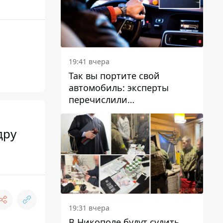
19:41 вчера
Так вы портите свой
автомобиль: эксперты
перечислили
распространенные
привычки водителей,
дру
которые на самом деле
вредят машине
19:31 вчера
В Никополе будут судить