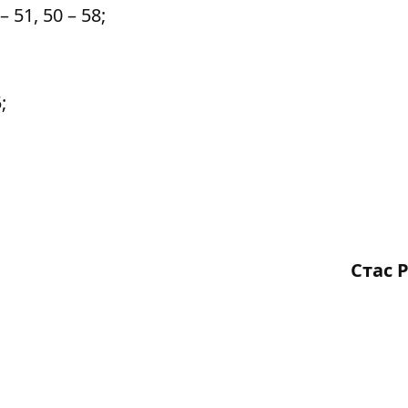
 51, 50 – 58;
;
Стас 