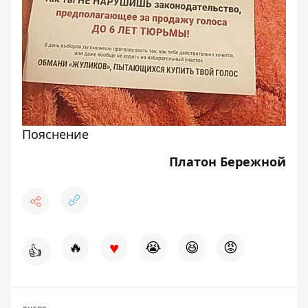
Пояснение
Платон Бережной
♥
🔥
😭
😆
😡
👍