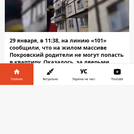
29 января, в 11:38, на линию «101»
сообщили, что на жилом массиве
Покровский родители не могут попасть
в квартиру. Оказалось, за дверьми
находятся двое их малолетних детей.
Главная
Актуально
Україна на часі
Youtube
К месту сразу направили спасателей. Об
этом сообщает
Информатор
, ссылаясь на
Информатор в
Скачать
пресс-службу ГСЧС.
телефоне
👉
По прибытии, спасатели установили, что
внутри помещения находятся две девочки
- 2013 и 2016 рождения. Входные двери
квартиры оказались бронированными.