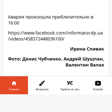
Авария произошла приблизительно в
16:00
https://www.facebook.com/informator.dp.ua
/videos/458372448036100/
Ирина Спивак
Фото: Денис Чубченко, Андрей Шушпан,
Валентин Валах
Главная
Актуально
Україна на часі
Youtube
♥
🔥
😭
😆
😡
👍
Информатор в
Скачать
телефоне
👉