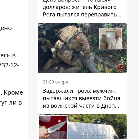
долларов: житель Кривого
Рога пытался переправить
мужчину в Словакию
щено
есь в
732-12-
21:20 вчера
Задержали троих мужчин,
и
. Кроме
пытавшихся вывезти бойца
ут ли в
из воинской части в Днепр
за 7 тысяч долларов: среди
них был врач