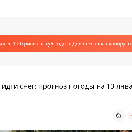
Более 100 гривен за куб воды: в Днепре снова планирую
идти снег: прогноз погоды на 13 янв
👍