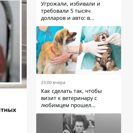
Угрожали, избивали и
требовали 5 тысяч
долларов и авто: в
Павлограде задержали двух
мужчин
23:00 вчера
Как сделать так, чтобы
визит к ветеринару с
любимцем прошел
нтных
спокойно: простые советы