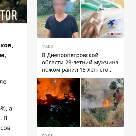
иков,
10:03
м,
В Днепропетровской
области 28-летний мужчина
ножом ранил 15-летнего
парня
сле
6%, а
. В
усов
09:03