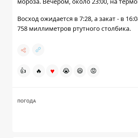
мороза. Вечером, около 23:00, на терм
Восход ожидается в 7:28, а закат - в 16
758 миллиметров ртутного столбика.
♥
👍
🔥
😭
😆
😡
ПОГОДА