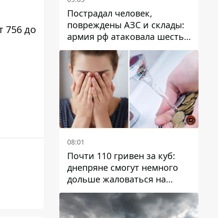
Пострадал человек,
повреждены АЗС и склады:
т 756 до
армия рф атаковала шесть
районов Днепропетровской
области
08:01
Почти 110 гривен за куб:
днепряне смогут немного
дольше жаловаться на
запланированные тарифы
на воду на 2027 год