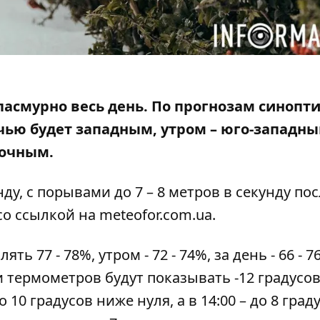
т пасмурно весь день. По прогнозам синопт
чью будет западным, утром – юго-западны
точным.
нду, с порывами до 7 – 8 метров в секунду по
со ссылкой на
meteofor.com.ua
.
 77 - 78%, утром - 72 - 74%, за день - 66 - 7
ки термометров будут показывать -12 градусов
 10 градусов ниже нуля, а в 14:00 – до 8 град