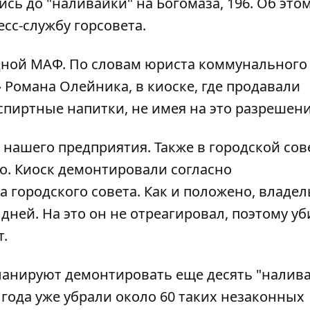
ь до "наливайки" на Богомаза, 196. Об это
есс-службу горсовета.
едной МАФ. По словам юриста коммунального
 Романа Олейника, в киоске, где продавали
пиртные напитки, не имея на это разрешени
нашего предприятия. Также в городской сов
о. Киоск демонтировали согласно
городского совета. Как и положено, владел
дней. На это он не отреагировал, поэтому у
т.
ланируют демонтировать еще десять "налива
 года уже убрали около 60 таких незаконных