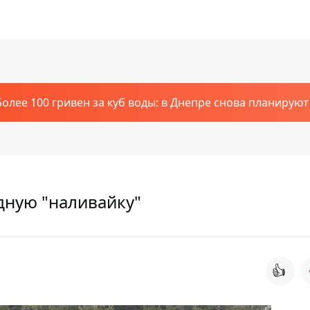
Более 100 гривен за куб воды: в Днепре снова планирую
дную "наливайку"
👍