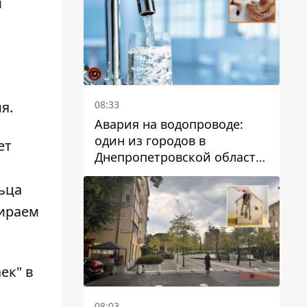
м
дальнейшем
08:33
я.
Авария на водопроводе:
один из городов в
ет
Днепропетровской области
остался без воды
ьца
бираем
ек" в
08:03