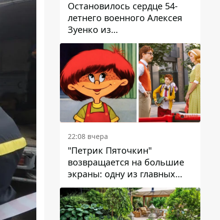
Остановилось сердце 54-
летнего военного Алексея
Зуенко из
Днепропетровской области
22:08 вчера
"Петрик Пяточкин"
возвращается на большие
экраны: одну из главных
ролей сыграет 9-летний
днепрянин Александр
Войтеховский