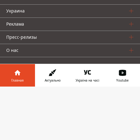
Украина
Реклама
Пресс-релизы
О нас
Главная
Актуально
Україна на часі
Youtube
Информатор в
Информатор проекты
Скачать
телефоне
👉
Информатор
Информатор
Информатор
Украина
Киев
Авто
© 2016-2026 Informator