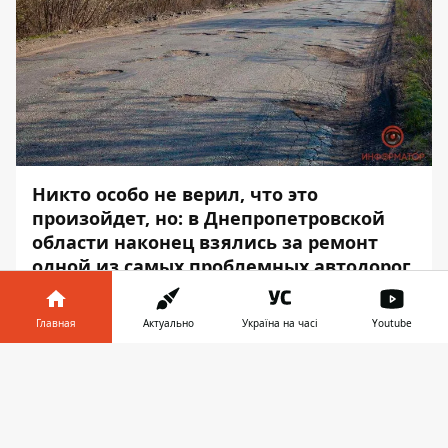
Никто особо не верил, что это
произойдет, но: в Днепропетровской
области наконец взялись за ремонт
одной из самых проблемных автодорог
региона - Р-73, которая ведет на
Никополь. В планах на 2020-й год -
Главная
Актуально
Україна на часі
Youtube
отремонтировать 25 километров. На
это из спецфонда государственного
Информатор в
Скачать
бюджета выделят полмиллиарда
телефоне
👉
гривен.