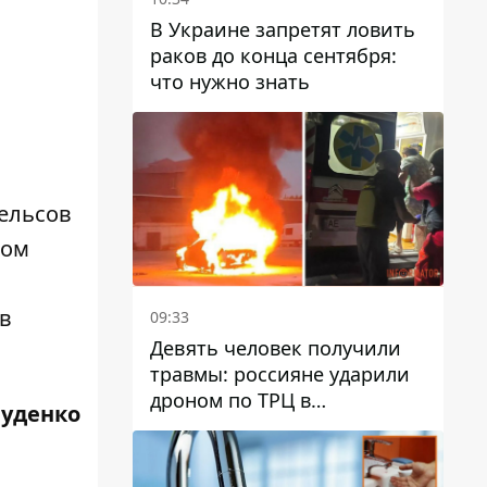
В Украине запретят ловить
раков до конца сентября:
что нужно знать
ельсов
ком
в
09:33
Девять человек получили
травмы: россияне ударили
дроном по ТРЦ в
Руденко
Павлограде, будет ли
работать заведение в
дальнейшем