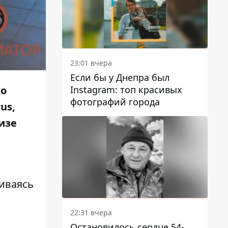
23:01 вчера
Если бы у Днепра был
Instagram: топ красивых
ко
фотографий города
us,
изе
киваясь
22:31 вчера
Остановилось сердце 54-