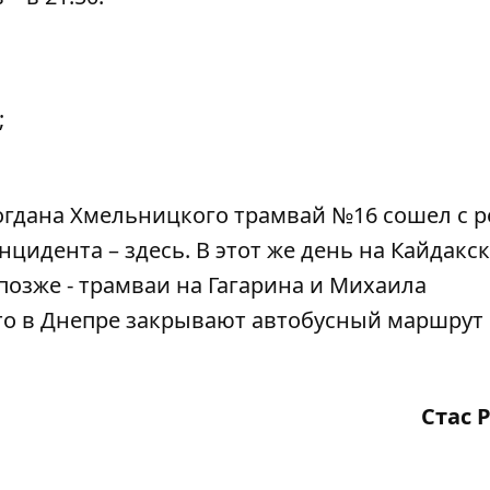
;
Богдана Хмельницкого
трамвай №16 сошел с р
инцидента –
здесь
. В этот же день
на Кайдакс
 позже -
трамваи на Гагарина и Михаила
что в Днепре
закрывают автобусный маршрут
Стас 