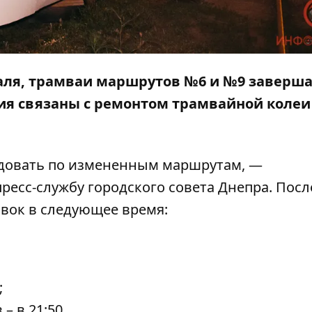
раля, трамваи маршрутов №6 и №9 заверш
ия связаны с ремонтом трамвайной колеи
ледовать по измененным маршрутам, —
ресс-службу городского совета Днепра. Пос
овок в следующее время:
;
– в 21:50.