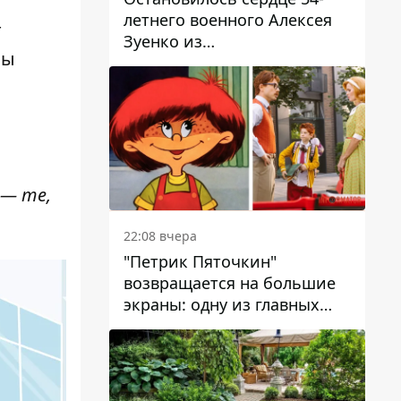
летнего военного Алексея
т
Зуенко из
мы
Днепропетровской области
 — те,
22:08 вчера
"Петрик Пяточкин"
возвращается на большие
экраны: одну из главных
ролей сыграет 9-летний
днепрянин Александр
Войтеховский