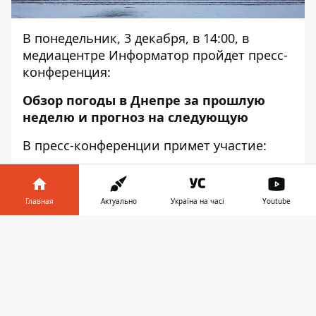
В понедельник, 3 декабря, в 14:00, в
медиацентре Информатор пройдет пресс-
конференция:
Обзор погоды в Днепре за прошлую
неделю и прогноз на следующую
В пресс-конференции примет участие:
Василий Гринчак - начальник
Днепропетровского регионального центра
Главная
Актуально
Україна на часі
Youtube
по гидрометеорологии.
Информатор в
Приглашаются только представители
Скачать
телефоне
👉
СМИ. Онлайн-трансляция в HD-качестве —
на сайте
https://dp.informator.ua/
Уважаемые операторы! В пресс-руме
производится централизованная раздача