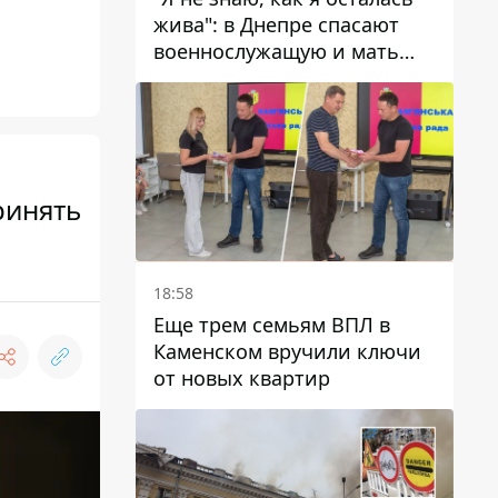
жива": в Днепре спасают
военнослужащую и мать
четверых детей, которую
ранил КАБ
ринять
18:58
Еще трем семьям ВПЛ в
Каменском вручили ключи
от новых квартир