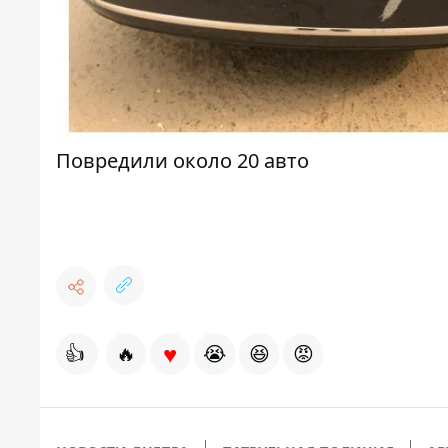
Повредили около 20 авто
♥
👍
🔥
😭
😆
😡