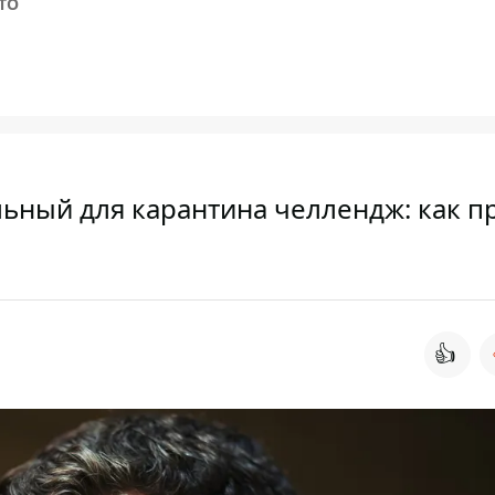
ТО
ьный для карантина челлендж: как п
👍