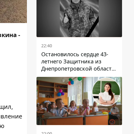
кина -
22:40
Остановилось сердце 43-
летнего Защитника из
Днепропетровской области
Евгения Зинченко
щил,
явление
ую
22:00