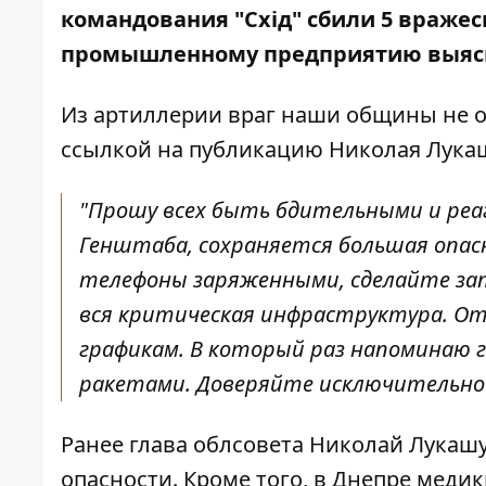
командования "Схід"
сбили 5 вражес
промышленному предприятию выяс
Из артиллерии враг наши общины не о
ссылкой на публикацию Николая Лукаш
"Прошу всех быть бдительными и реа
Генштаба, сохраняется большая опас
телефоны заряженными, сделайте за
вся критическая инфраструктура. От
графикам. В который раз напоминаю ги
ракетами. Доверяйте исключительно 
Ранее глава облсовета Николай Лукаш
опасности
. Кроме того, в Днепре меди