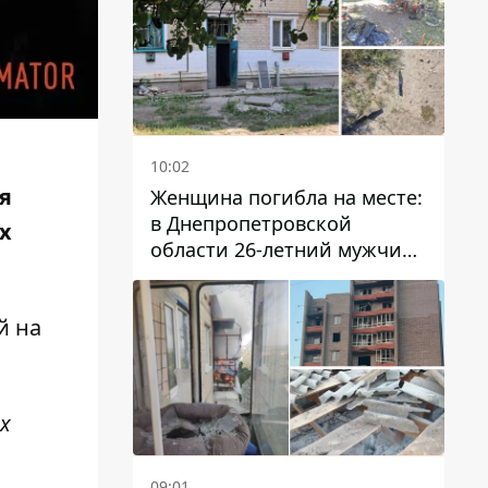
10:02
я
Женщина погибла на месте:
в Днепропетровской
х
области 26-летний мужчина
избил трех человек
металлическим предметом
й на
х
09:01