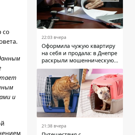
 со
22:03 вчера
овета.
Оформила чужую квартиру
на себя и продала: в Днепре
 данным
раскрыли мошенническую
схему с недвижимостью
е
отает
онным
ами и
ой
21:38 вчера
нением
Путешествия с