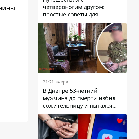
четвероногим другом:
аины
простые советы для
поездок с животными
21:21 вчера
В Днепре 53-летний
мужчина до смерти избил
сожительницу и пытался
скрыть преступление:
детали