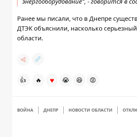
энергооборудование", - говорится в с
Ранее мы писали, что
в Днепре существ
ДТЭК объяснили, насколько серьезный
области
.
♥
👍
🔥
😭
😆
😡
ВОЙНА
ДНЕПР
НОВОСТИ ОБЛАСТИ
ОТКЛЮ