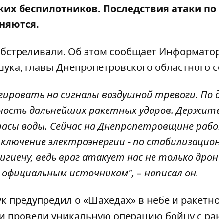
ких беспилотников. Последствия атаки по
няются.
бстреливали. Об этом сообщает Информатор
ука, главы Днепропетровского областного с
гировать на сигналы воздушной тревоги. По
ность дальнейших ракетных ударов. Держит
пасы воды. Сейчас на Днепропетровщине раб
ключение электроэнергии - по стабилизаци
гиену, ведь враг атакует нас не только дрон
официальным источникам", – написал он.
ук предупредил о
«Шахедах» в небе и ракетн
ки
провели уникальную операцию
бойцу с ра