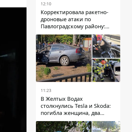
12:10
Корректировала ракетно-
дроновые атаки по
Павлоградскому району:
задержали вражескую
агентку
11:23
В Желтых Водах
столкнулись Tesla и Skoda:
погибла женщина, два
человека пострадали