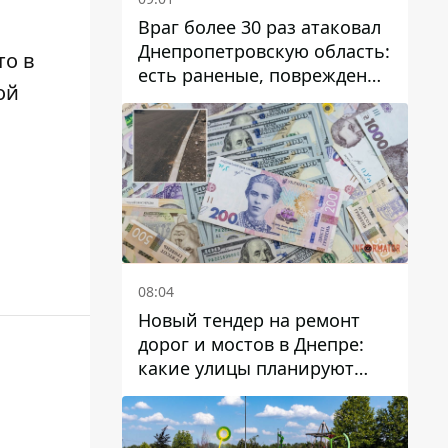
Враг более 30 раз атаковал
Днепропетровскую область:
то
в
есть раненые, повреждены
ой
лицей, дома и предприятия
08:04
Новый тендер на ремонт
дорог и мостов в Днепре:
какие улицы планируют
обновить и сколько
десятков миллионов гривен
на это хотят потратить