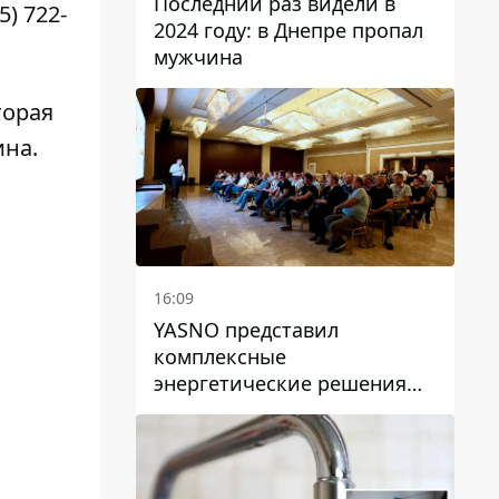
Последний раз видели в
5) 722-
2024 году: в Днепре пропал
мужчина
торая
ина
.
16:09
YASNO представил
комплексные
энергетические решения
для бизнеса в Днепре