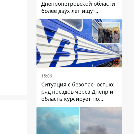
Днепропетровской области
более двух лет ищут
пропавшую женщину
15:06
Ситуация с безопасностью:
ряд поездов через Днепр и
область курсирует по
измененному маршруту, а
часть пути заменили
автобусами и электричками