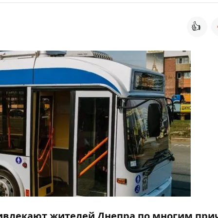
👍
ривлекают жителей Днепра по многим при