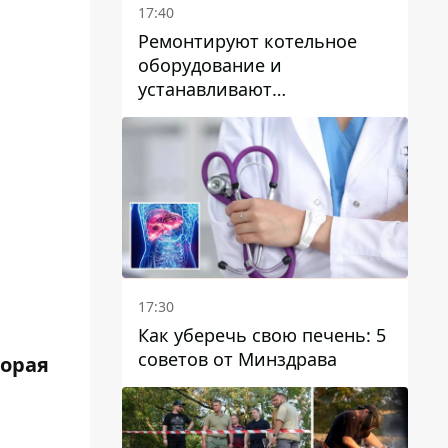
17:40
Ремонтируют котельное
оборудование и
устанавливают
генераторные установки:
как в Днепре готовятся к
отопительному сезону
17:30
Как уберечь свою печень: 5
советов от Минздрава
торая