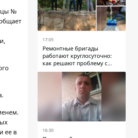
ицы №
ообщает
17:05
и,
Ремонтные бригады
работают круглосуточно:
как решают проблему с
ого
водой в Марганецкой
громаде
а.
менем.
ных
16:30
и ее в