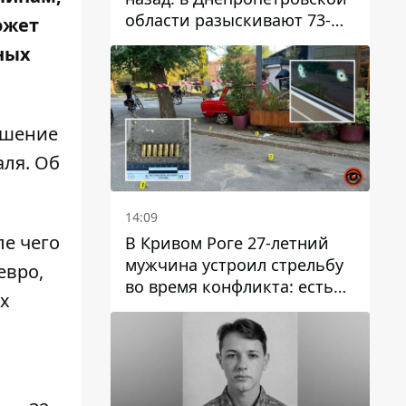
области разыскивают 73-
ожет
летнего мужчину
ных
решение
аля. Об
14:09
ле чего
В Кривом Роге 27-летний
мужчина устроил стрельбу
евро,
во время конфликта: есть
ых
раненый