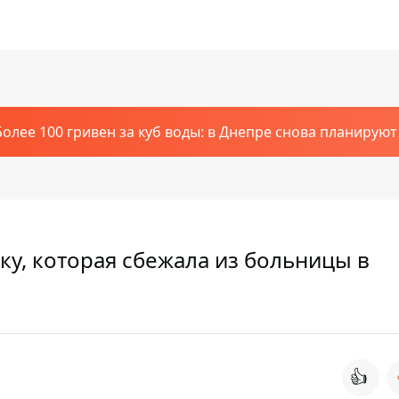
Более 100 гривен за куб воды: в Днепре снова планирую
у, которая сбежала из больницы в
👍