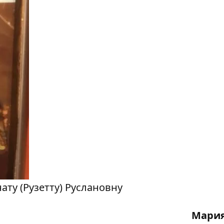
ату (Рузетту) Руслановну
Мария