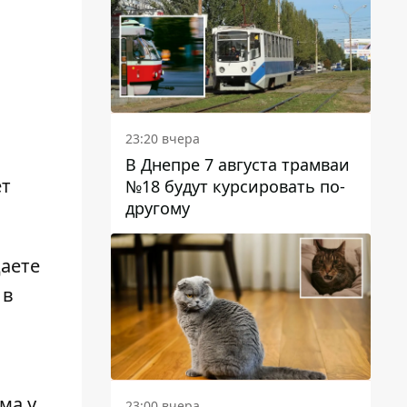
23:20 вчера
В Днепре 7 августа трамваи
ет
№18 будут курсировать по-
другому
аете
 в
ма у
23:00 вчера