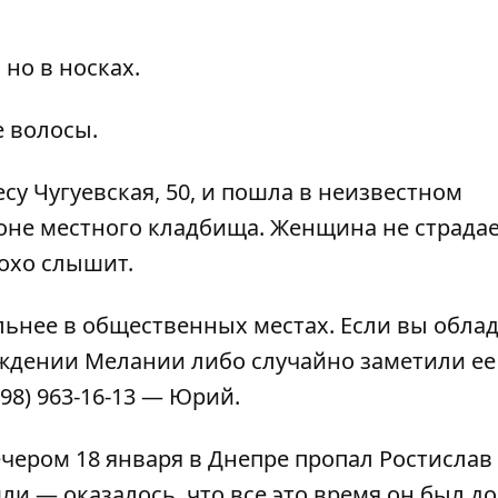
 но в носках.
е волосы.
у Чугуевская, 50, и пошла в неизвестном
оне местного кладбища. Женщина не страда
лохо слышит.
ьнее в общественных местах. Если вы облад
ждении Мелании либо случайно заметили ее
098) 963-16-13 — Юрий.
чером 18 января в Днепре пропал Ростислав
шли — оказалось, что все это время он был до