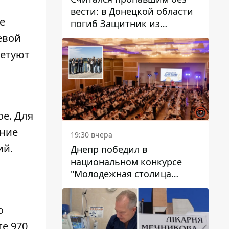
вести: в Донецкой области
е
погиб Защитник из
Каменского Антон
евой
Красовский
сетуют
ое. Для
ение
19:30 вчера
ий.
Днепр победил в
национальном конкурсе
"Молодежная столица
Украины – 2026"
о
те 970