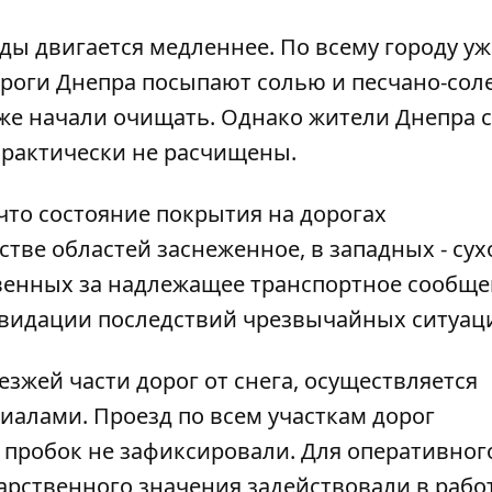
ды двигается медленнее. По всему городу уж
роги Днепра посыпают солью и песчано-сол
же начали очищать. Однако жители Днепра 
практически не расчищены.
что состояние покрытия на дорогах
тве областей заснеженное, в западных - сух
твенных за надлежащее транспортное сообщ
квидации последствий чрезвычайных ситуац
зжей части дорог от снега, осуществляется
алами. Проезд по всем участкам дорог
 пробок не зафиксировали. Для оперативног
арственного значения задействовали в рабо