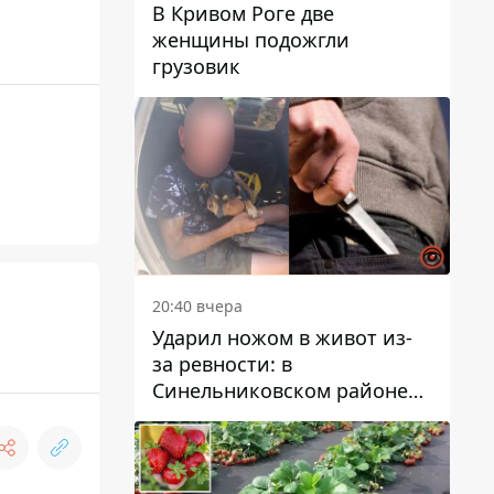
В Кривом Роге две
женщины подожгли
грузовик
20:40 вчера
Ударил ножом в живот из-
за ревности: в
Синельниковском районе
задержали 49-летнего
мужчину за убийство