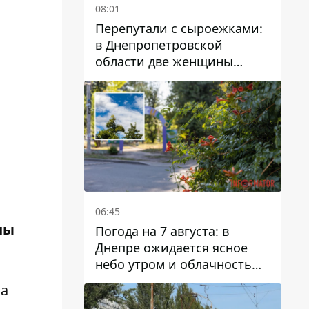
08:01
Перепутали с сыроежками:
в Днепропетровской
области две женщины
отравились грибами
06:45
ны
Погода на 7 августа: в
Днепре ожидается ясное
небо утром и облачность
после обеда
ка