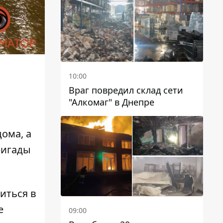
чиновников
10:00
Враг повредил склад сети
"Алкомаг" в Днепре
ома, а
ригады
иться в
е
09:00