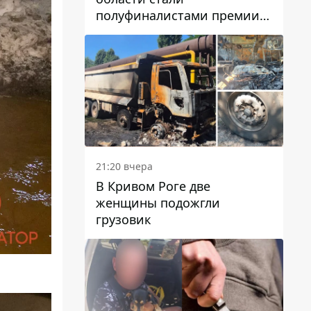
полуфиналистами премии
Global Teacher Prize Ukraine
2026
21:20 вчера
В Кривом Роге две
женщины подожгли
грузовик