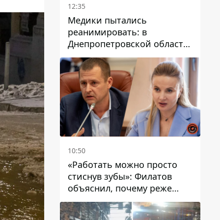
12:35
Медики пытались
реанимировать: в
Днепропетровской области
двухлетний мальчик утонул
в бассейне
10:50
«Работать можно просто
стиснув зубы»: Филатов
объяснил, почему реже
пишет в соцсетях и
раскритиковал медийность