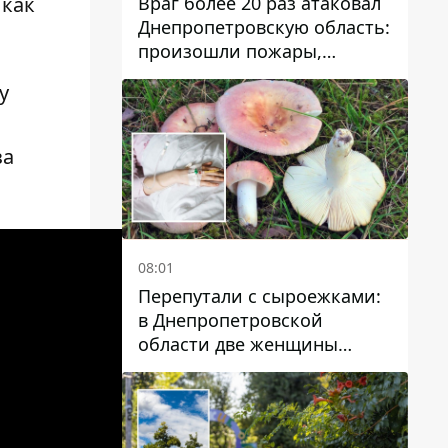
Враг более 20 раз атаковал
 как
Днепропетровскую область:
произошли пожары,
повреждены дома,
у
инфраструктура и авто
за
08:01
Перепутали с сыроежками:
в Днепропетровской
области две женщины
отравились грибами