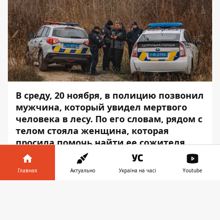
В среду, 20 ноября, в полицию позвонил
мужчина, который увидел мертвого
человека в лесу. По его словам, рядом с
телом стояла женщина, которая
просила помочь найти ее сожителя.
Чтобы проверить информацию, на
место немедленно направили
Главная
Актуально
Україна на часі
Youtube
несколько патрульных экипажей.
Информатор в
Скачать
В лесу, недалеко от лодочной станции на
телефоне
👉
Набережной Заводской, полицейские