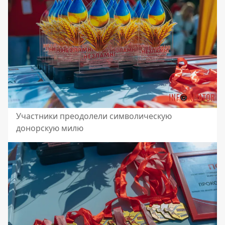
Участники преодолели символическую
донорскую милю