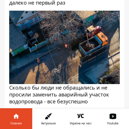
далеко не первый раз
Сколько бы люди не обращались и не
просили заменить аварийный участок
водопровода - все безуспешно
Мария Чалая
Фото, видео: Дмитрий Федоров, Сергей
Главная
Актуально
Україна на часі
Youtube