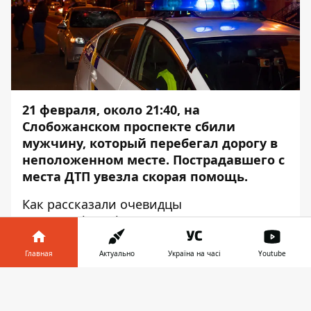
21 февраля, около 21:40, на
Слобожанском проспекте сбили
мужчину, который перебегал дорогу в
неположенном месте. Пострадавшего с
места ДТП увезла скорая помощь.
Как рассказали очевидцы
аварии, Chevrolet двигался по
Слобожанскому проспекту со стороны
Нового моста. Возле перекрестка с улицей
Главная
Актуально
Україна на часі
Youtube
Калиновой, автомобиль сбил пешехода.
Информатор в
Об этом сообщает
Информатор
с места
Скачать
телефоне
👉
событий.