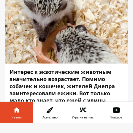
Интерес к экзотическим животным
значительно возрастает. Помимо
собачек и кошечек, жителей Днепра
заинтересовали ежики. Вот только
мало кто знает, что ежей с улицы
забирать домой не стоит.
Главная
Актуально
Україна на часі
Youtube
Почему не нужно нести ежей домой и что
делать, если очень хочется завести
Информатор в