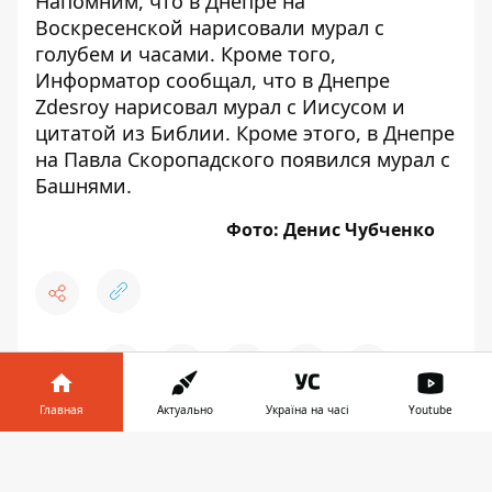
Напомним, что в Днепре на
Воскресенской
нарисовали мурал с
голубем и часами
. Кроме того,
Информатор сообщал, что
в Днепре
Zdesroy нарисовал мурал с Иисусом и
цитатой из Библии
. Кроме этого, в Днепре
на Павла Скоропадского появился мурал с
Башнями
.
Фото: Денис Чубченко
♥
🔥
😭
😆
😡
👍
Главная
Актуально
Україна на часі
Youtube
Информатор в
Скачать
ИСТОРИЯ
МУРАЛ
ИСКУССТВО
телефоне
👉