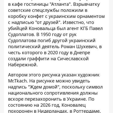
в кафе гостиницы "Атланта"
. Взрывчатку
советские спецслужбы положили в
коробку конфет с украинским орнаментом
с надписью "от друзей". Известно, что
убийцей Коновальца был
агент КГБ Павел
Судоплатов
. В 1950 году от рук
Судоплатова погиб другой украинский
политический
деятель Роман Шухевич
, в
честь которого
в 2020 году в Днепре
создали граффити на Сичеславской
Набережной
.
Автором этого рисунка
указан художник
Mr.Tkach
. На рисунке можно увидеть
надпись "Ждем домой", поскольку символ
национального сопротивления должны
вскоре перезахоронить в Украине. По
состоянию на 2026 год,
Коновалец
похоронен в Нидерландах
, в Роттердаме,