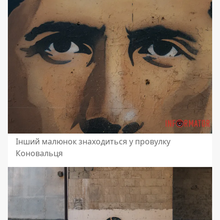
Інший малюнок знаходиться у провулку
Коновальця