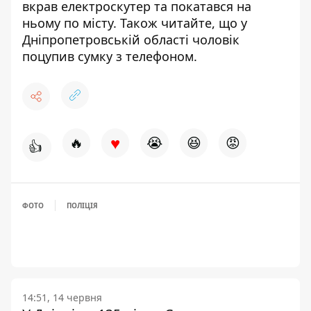
вкрав електроскутер та покатався на
ньому по місту
. Також читайте, що
у
Дніпропетровській області чоловік
поцупив сумку з телефоном
.
♥
🔥
😭
😆
😡
👍
ФОТО
ПОЛІЦІЯ
14:51, 14 червня