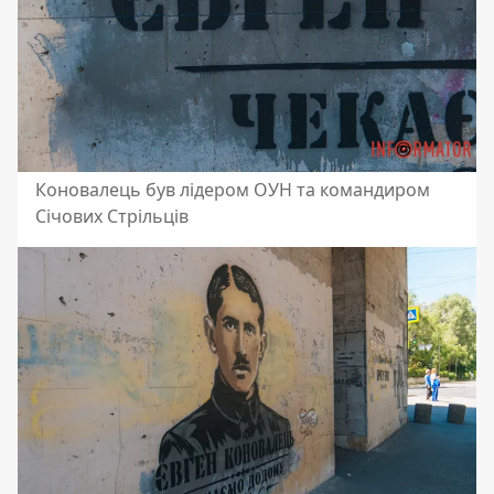
Коновалець був лідером ОУН та командиром
Січових Стрільців