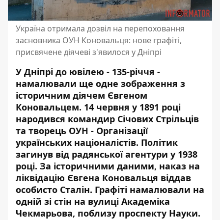
Україна отримала дозвіл на перепоховання
засновника ОУН Коновальця: нове графіті,
присвячене діячеві з'явилося у Дніпрі
У Дніпрі до ювілею - 135-річчя -
намалювали ще одне зображення з
історичним діячем Євгеном
Коновальцем. 14 червня у 1891 році
народився командир Січових Стрільців
та творець ОУН - Організації
українських націоналістів. Політик
загинув від радянської агентури у 1938
році. За історичними даними, наказ на
ліквідацію Євгена Коновальця віддав
особисто Сталін. Графіті намалювали на
одній зі стін на вулиці Академіка
Чекмарьова, поблизу проспекту Науки.