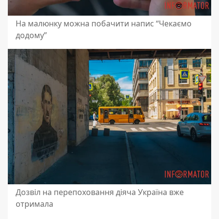
На малюнку можна побачити напис “Чекаємо
додому”
Дозвіл на перепоховання діяча Україна вже
отримала