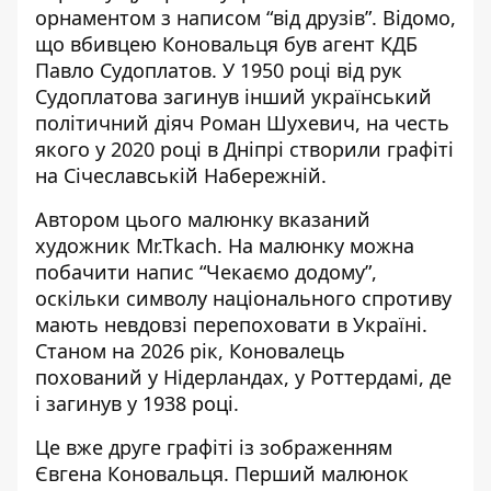
орнаментом з написом “від друзів”. Відомо,
що вбивцею Коновальця був
агент КДБ
Павло Судоплатов
. У 1950 році від рук
Судоплатова загинув інший український
політичний
діяч Роман Шухевич
, на честь
якого
у 2020 році в Дніпрі створили графіті
на Січеславській Набережній
.
Автором цього малюнку
вказаний
художник Mr.Tkach
. На малюнку можна
побачити напис “Чекаємо додому”,
оскільки символу національного спротиву
мають невдовзі перепоховати в Україні.
Станом на 2026 рік,
Коновалець
похований у Нідерландах
, у Роттердамі, де
і загинув у 1938 році.
Це вже друге графіті із зображенням
Євгена Коновальця. Перший малюнок