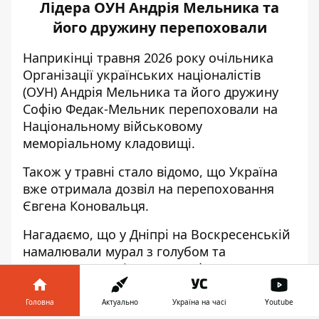
Лідера ОУН Андрія Мельника та
його дружину перепоховали
Наприкінці травня 2026 року
очільника
Організації українських націоналістів
(ОУН) Андрія Мельника та його дружину
Софію Федак-Мельник
перепоховали на
Національному військовому
меморіальному кладовищі
.
Також у травні стало відомо,
що Україна
вже отримала дозвіл на перепоховання
Євгена Коновальця
.
Нагадаємо, що у Дніпрі на Воскресенській
намалювали мурал з голубом та
годинником
. Крім цього, Інформатор
повідомляв, що
у Дніпрі Zdesroy
намалював мурал з Ісусом та цитатою з
Головна
Актуально
Україна на часі
Youtube