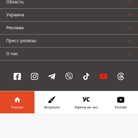
Область
Украина
Реклама
Пресс-релизы
О нас
Информатор проекты
Главная
Актуально
Україна на часі
Youtube
Информатор
Информатор
Информатор
Украина
Киев
Авто
Информатор в
Скачать
телефоне
👉
© 2016-2026 Informator