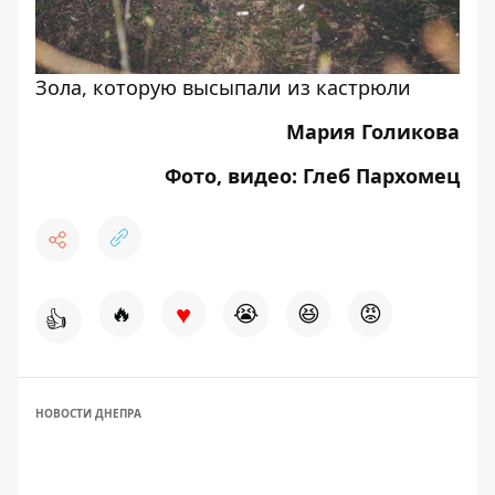
Зола, которую высыпали из кастрюли
Мария Голикова
Фото, видео: Глеб Пархомец
♥
🔥
😭
😆
😡
👍
НОВОСТИ ДНЕПРА