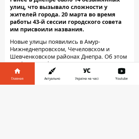
улиц, что вызывало сложности у
жителей города. 20 марта во время
работы 43-й сессии городского совета
им присвоили названия.
Новые улицы появились в Амур-
Нижнеднепровском, Чечеловском и
Шевченковском районах Днепра. Об этом
сообщает
Информатор
, ссылаясь на
пресс-службу городского совета.
Главная
Актуально
Україна на часі
Youtube
Улицы Зачепиловская и Рушниковая
появились в АНД-районе Днепра. Они
Информатор в
Скачать
находятся вблизи переулка Освобождения
телефоне
👉
и улицы Рылеева. В районе улиц Опанаса
Ковпака и Таганрогской появились улицы
Доброчинцев и Материнская. Возле
переулка Снайперского появились улицы
Ивана Шрама, Ремезная, Сабельная,