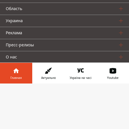
Область
Украина
Реклама
Пресс-релизы
О нас
Главная
Актуально
Україна на часі
Youtube
Информатор в
Скачать
телефоне
👉
Информатор проекты
Информатор
Информатор
Информатор
Украина
Киев
Авто