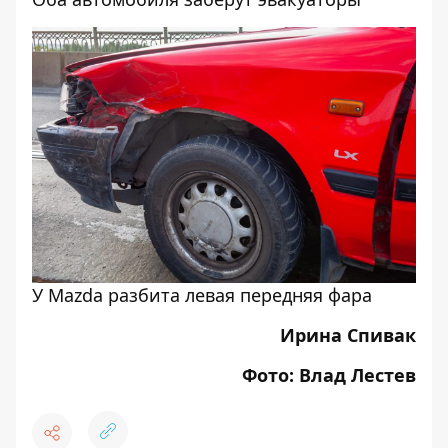
У Mazda разбита левая передняя фара
Ирина Спивак
Фото: Влад Лестев