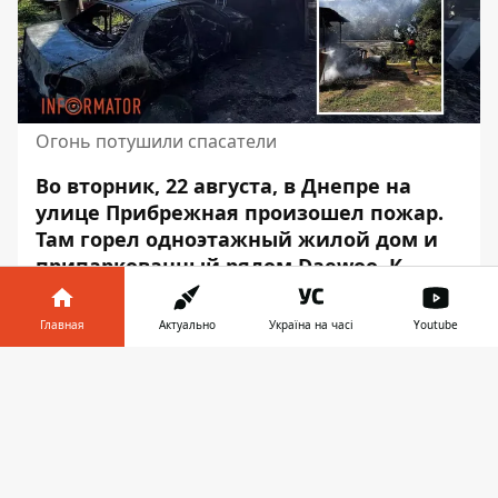
Огонь потушили спасатели
Во вторник, 22 августа, в Днепре на
улице Прибрежная произошел пожар.
Там горел одноэтажный жилой дом
и
припаркованный рядом Daewoo
. К
счастью, никто не пострадал.
Главная
Актуально
Україна на часі
Youtube
Вызов на линию “101” поступил в 15:06. Об
этом пишет Информатор со
ссылкой на
Информатор в
Скачать
пресс-службу ГУДСНС
в Днепропетровской
телефоне
👉
области.
Огонь уничтожил вещи домашнего
обихода, крышу, перекрытия, а также