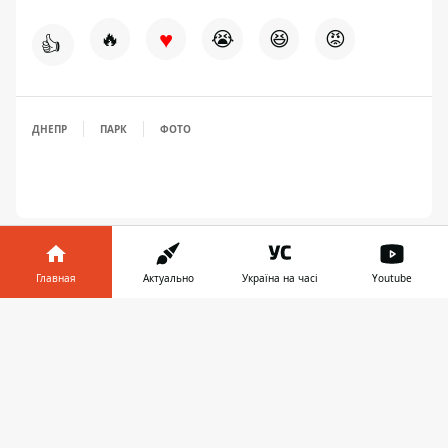
♥
🔥
😭
😆
😡
👍
ДНЕПР
ПАРК
ФОТО
Главная
Актуально
Україна на часі
Youtube
Информатор в
Скачать
телефоне
👉
ПРЕДЛОЖИТЬ НОВОСТЬ
Днепр