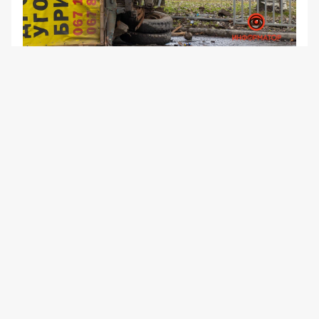
Один из грузовиков перевернулся на бок
Патрульные оградили место аварии