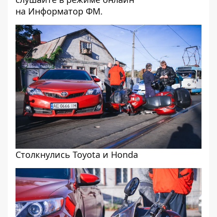
на
Инфо
рматор ФМ
.
Столкнулись Toyota и Honda