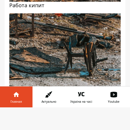
Работа кипит
Дым тянет в жилой сектор
Главная
Актуально
Україна на часі
Youtube
Информатор в
Скачать
телефоне
👉