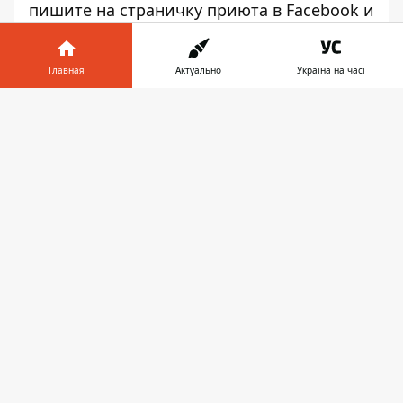
пишите на страничку приюта в
Facebook
и
Instagram
.
Главная
Актуально
Україна на часі
Информатор в
Скачать
телефоне
👉
Отряд маленьких хвостиков ищет дом
НИК
Малышом его выбросили на улицу, он
скитался так несколько дней, пока не