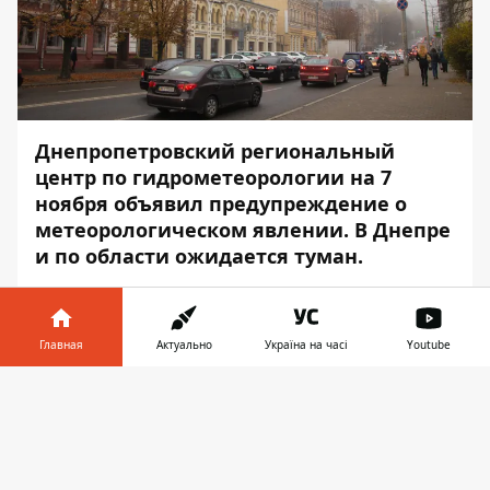
Днепропетровский региональный
центр по гидрометеорологии на 7
ноября объявил предупреждение о
метеорологическом явлении. В Днепре
и по области ожидается туман.
Видимость в тумане 300 — 500 м. Уровень
опасности — желтый. Об этом сообщает
Главная
Актуально
Україна на часі
Youtube
Информатор
, ссылаясь на пресс-службу
ГСЧС.
Информатор в
Скачать
телефоне
👉
7 ноября:
облачно. Без существенных
осадков. Ночью и утром туман. Ветер 7 —
12 м/с. Температура воздуха ночью по