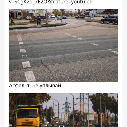
v=SCgK2d_7E2Q&feature=youtu.be
Асфальт, не уплывай